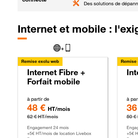
Des solutions de dépan
Internet et mobile : l'e
+
Remise exclu web
Remise 
Internet Fibre +
Int
Forfait mobile
à partir de
à par
48 €
36
HT/mois
62 € HT/mois
50 €
Engagement 24 mois
Engag
+5€ HT/mois de location Livebox
+5€ H