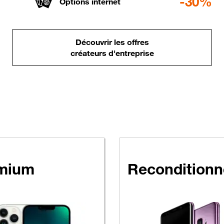
-30%
Options internet
Découvrir les offres
créateurs d'entreprise
 Pro
 de 1 € HT avec un forfait Performance pro
à partir de 1 € HT avec un 
mium
Reconditionn