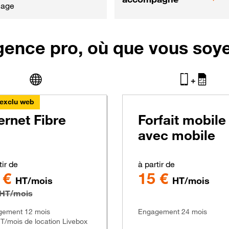
nage
xigence pro, où que vous soy
+
exclu web
ernet Fibre
Forfait mobile
avec mobile
tir de
à partir de
 €
15 €
HT/mois
HT/mois
 HT/mois
ement 12 mois
Engagement 24 mois
T/mois de location Livebox