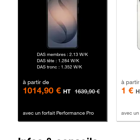
DAS membres : 2.13 W/K
DAS tête : 1.284 W/K
DAS tronc : 1.352 W/K
à partir de
à parti
1014,90 €
1 €
HT
1639,90 €
H
avec un forfait Performance Pro
avec un 