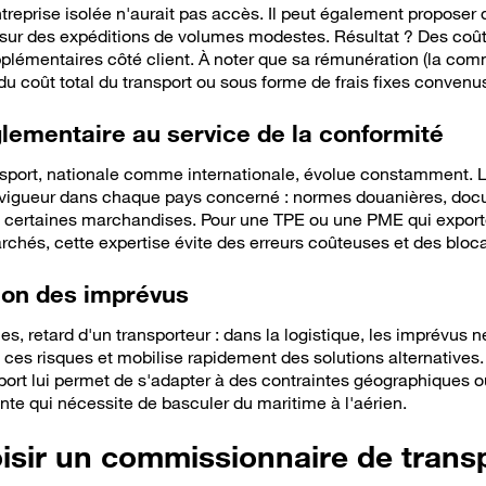
reprise isolée n'aurait pas accès. Il peut également proposer
 sur des expéditions de volumes modestes. Résultat ? Des coût
pplémentaires côté client. À noter que sa rémunération (la co
u coût total du transport ou sous forme de frais fixes convenus
lementaire au service de la conformité
nsport, nationale comme internationale, évolue constamment. 
n vigueur dans chaque pays concerné : normes douanières, doc
s à certaines marchandises. Pour une TPE ou une PME qui exporte
chés, cette expertise évite des erreurs coûteuses et des blo
tion des imprévus
es, retard d'un transporteur : dans la logistique, les imprévus
ces risques et mobilise rapidement des solutions alternatives
port lui permet de s'adapter à des contraintes géographiques o
te qui nécessite de basculer du maritime à l'aérien.
sir un commissionnaire de transp