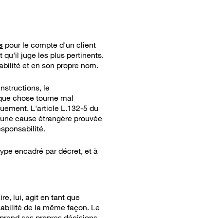
s
pour le compte d'un client
u'il juge les plus pertinents.
abilité et en son propre nom.
nstructions, le
lque chose tourne mal
quement. L'article L.132-5 du
e une cause étrangère prouvée
esponsabilité.
type encadré par décret, et à
aire, lui, agit en tant que
nsabilité de la même façon. Le
 prend ses propres décisions