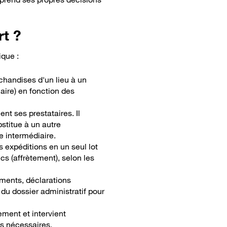
rt ?
ique :
rchandises d'un lieu à un
iaire) en fonction des
nt ses prestataires. Il
bstitue à un autre
 intermédiaire.
s expéditions en un seul lot
s (affrètement), selon les
ements, déclarations
du dossier administratif pour
ement et intervient
es nécessaires.