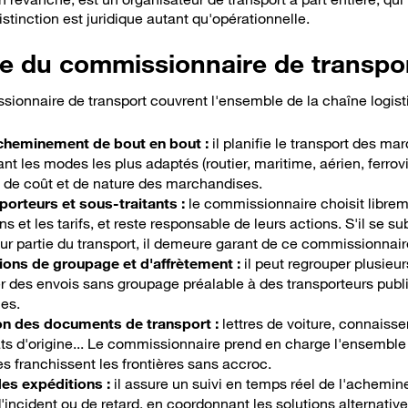
istinction est juridique autant qu'opérationnelle.
ôle du commissionnaire de transpo
ionnaire de transport couvrent l'ensemble de la chaîne logist
acheminement de bout en bout :
il planifie le transport des ma
nt les modes les plus adaptés (routier, maritime, aérien, ferrov
, de coût et de nature des marchandises.
porteurs et sous-traitants :
le commissionnaire choisit libreme
s et les tarifs, et reste responsable de leurs actions. S'il se su
r partie du transport, il demeure garant de ce commissionnaire
ions de groupage et d'affrètement :
il peut regrouper plusieur
r des envois sans groupage préalable à des transporteurs public
mes.
 à savoir
on des documents de transport :
lettres de voiture, connaiss
ats d'origine... Le commissionnaire prend en charge l'ensemble 
 franchissent les frontières sans accroc.
 des expéditions :
il assure un suivi en temps réel de l'achemin
incident ou de retard, en coordonnant les solutions alternativ