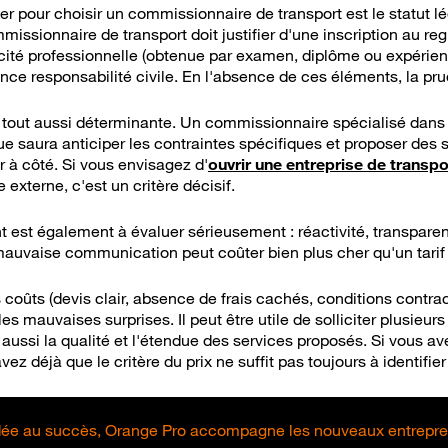
er pour choisir un commissionnaire de transport est le statut lé
issionnaire de transport doit justifier d'une inscription au r
cité professionnelle (obtenue par examen, diplôme ou expérienc
ance responsabilité civile. En l'absence de ces éléments, la p
st tout aussi déterminante. Un commissionnaire spécialisé dan
e saura anticiper les contraintes spécifiques et proposer des s
r à côté. Si vous envisagez d'
ouvrir une entreprise de transp
e externe, c'est un critère décisif.
ent est également à évaluer sérieusement : réactivité, transpar
mauvaise communication peut coûter bien plus cher qu'un tarif
 coûts (devis clair, absence de frais cachés, conditions contract
les mauvaises surprises. Il peut être utile de solliciter plusieu
 aussi la qualité et l'étendue des services proposés. Si vous av
vez déjà que le critère du prix ne suffit pas toujours à identifier
idée au succès, Orange Pro accompagne les nouveaux entrepr