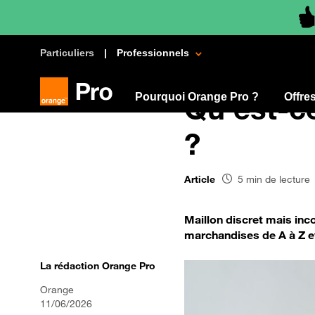
Particuliers
Professionnels
Pourquoi Orange Pro ?
Qu’est-c
Offre
?
Article
5 min de lecture
Maillon discret mais inc
marchandises de A à Z et 
La rédaction Orange Pro
Orange
11/06/2026