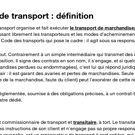
e transport : définition
nsport organise et fait exécuter
le transport de marchandise
ssant librement les transporteurs et les modes d'acheminement q
u Code des transports qui pose le cadre : il agit sous sa respons
ut. Contrairement à un simple intermédiaire qui transmet des i
ition. Il signe des contrats en son nom, il s'engage, et si que
chandises perdues ou endommagées), c'est lui qui répond juridi
r : il est garant des avaries et pertes de marchandises. Seul
e de la marchandise, faute du client) peut l'exonérer de cette r
 réglementée, soumise à des obligations précises, à un contrat-
istre dédié.
t commissionnaire de transport et
transitaire
, à tort. Le transit
 les instructions de son client et n'engage pas sa propre respo
 revanche, est un organisateur de transport à part entière, qui