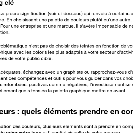
g clé
 propre signification (voir ci-dessous) qui renvoie à certains
 En choisissant une palette de couleurs plutôt qu'une autre, i
 Pour une entreprise et une marque, il s'avère impensable de 
tion.
problématique n'est pas de choisir des teintes en fonction de v
ique avec les coloris les plus adaptés à votre secteur d'activi
ès de votre public cible.
s adéquates, échangez avec un graphiste ou rapprochez-vous d
ent des compétences et outils pour vous guider dans vos choix.
s retombées, positives comme négatives, l'investissement se 
cilement quels tons de la palette graphique mettre en avant.
eurs : quels éléments prendre en co
ication des couleurs, plusieurs éléments sont à prendre en c
 de
créer votre logo
et l'identité visuelle de votre marque.