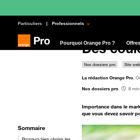
Particuliers
Professionnels
Pourquoi Orange Pro ?
Des coule
Offre
Nos dossiers pro
Site we
La rédaction Orange Pro
, O
Nos dossiers pro
8 min
Importance dans le marke
que vous devez savoir po
Sommaire
Pourquoi bien choisir les