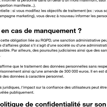
vez informer la personne dans un délai d'un mois maximum, sauf 
portion manifeste...).
ielle : si vous modifiez les objectifs de traitement (ex : vous s
mpagne marketing), vous devez à nouveau informer les perso
s en cas de manquement ?
cette obligation liée au RGPD, une sanction administrative pe
e d'affaires global s'il s'agit d'une société ou d'une administra
sible. Par ailleurs, des poursuites judiciaires ainsi que des s
.
affirme que le traitement des données personnelles sans respe
risonnement ainsi qu'une amende de 300 000 euros. Il en est 
té des données à caractère personnel.
uridiques, l'impact sur la confiance des utilisateurs peut êtr
évélée publiquement.
olitique de confidentialité sur son