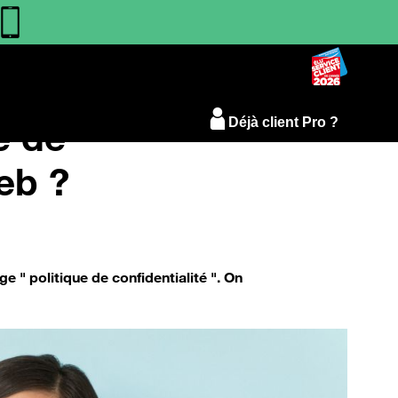
e de
Déjà client Pro ?
web ?
 " politique de confidentialité ". On