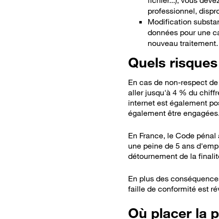
fichier...), vous de
professionnel, dispro
Modification substant
données pour une ca
nouveau traitement.
Quels risque
En cas de non-respect de 
aller jusqu'à 4 % du chiffr
internet est également pos
également être engagées
En France, le Code pénal 
une peine de 5 ans d'emp
détournement de la finali
En plus des conséquences j
faille de conformité est r
Où placer la p