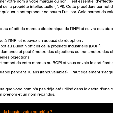
er votre nom à votre marque ou non, il est essentiel
d'effect
nal de la propriété intellectuelle (INPI). Cette procédure permet
er qu'aucun entrepreneur ne pourra l'utiliser. Cela permet de va
r au dépôt de marque électronique de l'INPI et suivre ces étap
e à l'INPI et recevez un accusé de réception ;
pôt au Bulletin officiel de la propriété industrielle (BOPI) ;
e demande et peut émettre des objections ou transmettre des ob
elles objections ;
gistrement de votre marque au BOPI et vous envoie le certificat 
able pendant 10 ans (renouvelables). Il faut également s'acqui
urera que votre nom n'a pas déjà été utilisé dans le cadre d'une 
 un prénom et un nom répandus.
 de booster votre notoriété ?