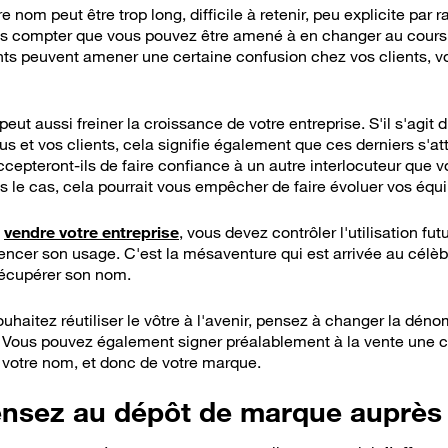
re nom
peut être trop long, difficile à retenir, peu explicite par 
compter que vous pouvez être amené à en changer au cours de
ts peuvent amener une certaine confusion chez vos clients, voi
 peut aussi freiner la croissance de votre entreprise. S'il s'agi
us et vos clients, cela signifie également que ces derniers s'att
cepteront-ils de faire confiance à un autre interlocuteur que v
as le cas, cela pourrait vous empêcher de faire évoluer vos équi
 à savoir
e
vendre votre entreprise
, vous devez contrôler l'utilisation fu
uencer son usage. C'est la mésaventure qui est arrivée au cé
 récupérer son nom.
souhaitez réutiliser le vôtre à l'avenir, pensez à changer la dén
. Vous pouvez également signer préalablement à la vente une 
e votre nom, et donc de votre marque.
ensez au dépôt de marque auprès 