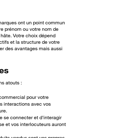
s marques ont un point commun
 votre prénom ou votre nom de
 hâte.
Votre
choix
dépend
ifs et la structure de votre
rter des avantages mais aussi
es
ns atouts
:
m commercial pour votre
s interactions avec vos
ure.
e se connecter et d'interagir
e et vos interlocuteurs auront
duits
vendus
sont vos
propres