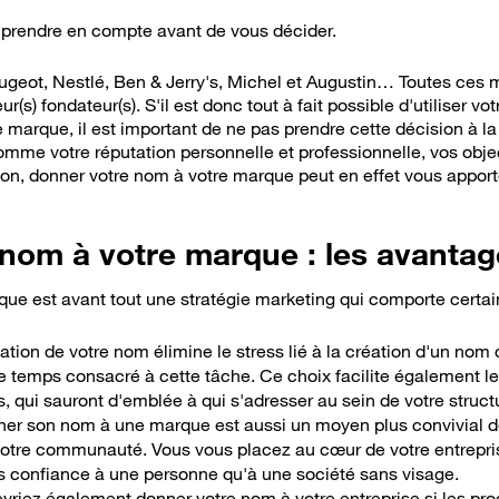
à prendre en compte avant de vous décider.
eugeot, Nestlé, Ben & Jerry's, Michel et Augustin… Toutes ce
eur(s) fondateur(s). S'il est donc tout à fait possible d'utiliser
 marque, il est important de ne pas prendre cette décision à la
omme votre réputation personnelle et professionnelle, vos object
ation, donner votre nom à votre marque peut en effet vous appo
nom à votre marque : les avantag
ue est avant tout une stratégie marketing qui
comporte certai
lisation de votre nom élimine le stress lié à la création d'un no
le temps consacré à cette tâche. Ce choix
facilite également le
s, qui sauront d'emblée à qui s'adresser au sein de votre struct
ner son nom à une marque
est aussi un moyen plus convivial d
otre communauté. Vous vous placez au cœur de votre entrepris
us confiance à une personne qu'à une société sans visage.
evriez également donner votre nom à votre entreprise si
les pro