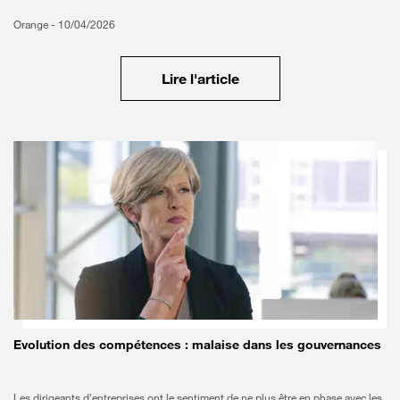
Orange -
10/04/2026
Lire l'article
Bon à savoir
Evolution des compétences : malaise dans les gouvernances
Les dirigeants d'entreprises ont le sentiment de ne plus être en phase avec les