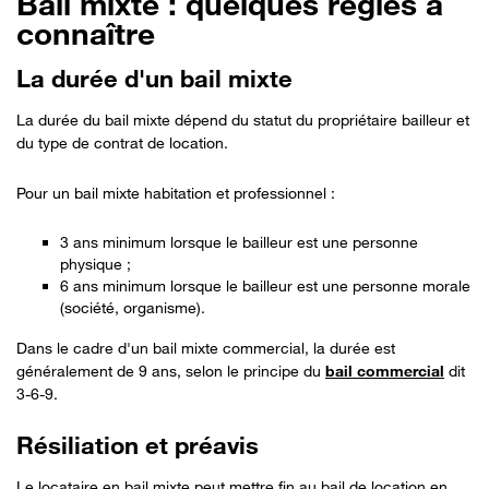
Bail mixte : quelques règles à
Bon à savoir
connaître
La durée d'un bail mixte
La durée du bail mixte dépend du statut du propriétaire bailleur et
du type de contrat de location.
Pour un bail mixte habitation et professionnel :
3 ans minimum lorsque le bailleur est une personne
physique ;
6 ans minimum lorsque le bailleur est une personne morale
(société, organisme).
Dans le cadre d'un bail mixte commercial, la durée est
généralement de 9 ans, selon le principe du
bail commercial
dit
3-6-9.
Résiliation et préavis
Le locataire en bail mixte peut mettre fin au bail de location en