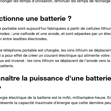
llonger les temps d'utilisation, diminuer les temps de recharge 
tionne une batterie ?
 portable sont aujourd'hui fabriquées à partir de cellules lithi
des ; une cathode et une anode, et sont séparées par un élect
r entre lesdites électrodes.
re téléphone portable est chargée, les ions lithium se déplacen
ui a pour effet de créer un courant électrique qui alimente votre
s est inversé : les ions lithium se déplacent de l'anode vers la 
batterie.
ître la puissance d'une batterie
?
rgie électrique de la batterie est le mAh, milliampère-heure. 
résente la capacité maximale d'énergie que cette dernière peu