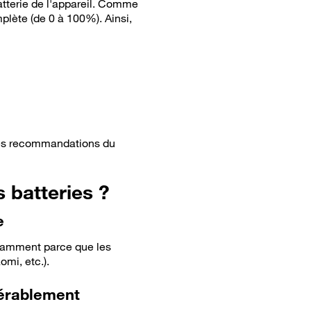
atterie de l'appareil. Comme
plète (de 0 à 100%). Ainsi,
 les recommandations du
s batteries ?
e
notamment parce que les
mi, etc.).
dérablement