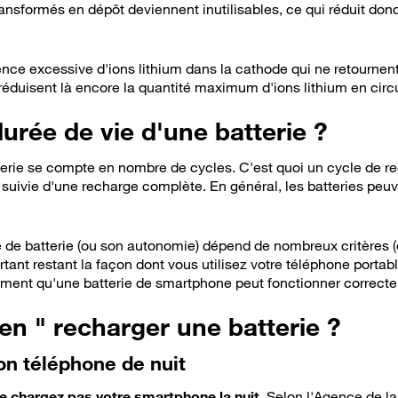
ansformés en dépôt deviennent inutilisables, ce qui réduit do
ence excessive d'ions lithium dans la cathode qui ne retournen
réduisent là encore la quantité maximum d'ions lithium en circu
 à savoir
durée de vie d'une batterie ?
terie se compte en nombre de cycles. C'est quoi un cycle de 
uivie d'une recharge complète. En général, les batteries peuv
e de batterie (ou son autonomie) dépend de nombreux critères 
portant restant la façon dont vous utilisez votre téléphone portab
timent qu'une batterie de smartphone peut fonctionner correct
n " recharger une batterie ?
on téléphone de nuit
e chargez pas votre smartphone la nuit
. Selon l'Agence de la