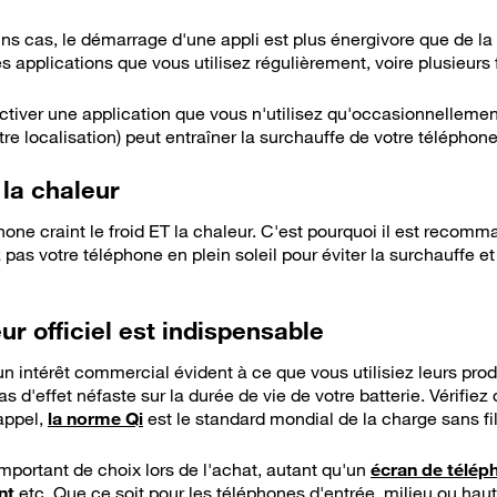
s cas, le démarrage d'une appli est plus énergivore que de la 
applications que vous utilisez régulièrement, voire plusieurs f
tiver une application que vous n'utilisez qu'occasionnelleme
tre localisation) peut entraîner la surchauffe de votre téléphone
 la chaleur
hone craint le froid ET la chaleur. C'est pourquoi il est recomm
 pas votre téléphone en plein soleil pour éviter la surchauffe 
ur officiel est indispensable
n intérêt commercial évident à ce que vous utilisiez leurs produ
as d'effet néfaste sur la durée de vie de votre batterie. Vérifiez
appel,
la norme Qi
est le standard mondial de la charge sans fil
 important de choix lors de l'achat, autant qu'un
écran de télép
nt
etc. Que ce soit pour les téléphones d'entrée, milieu ou ha