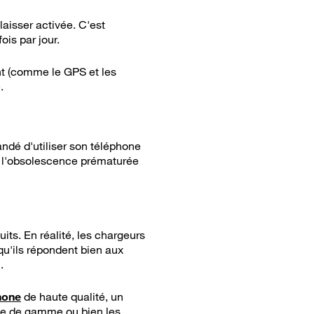
laisser activée. C'est
ois par jour.
nt (comme le GPS et les
.
andé d'utiliser son téléphone
et l'obsolescence prématurée
its. En réalité, les chargeurs
 qu'ils répondent bien aux
.
hone
de haute qualité, un
ute de gamme ou bien les