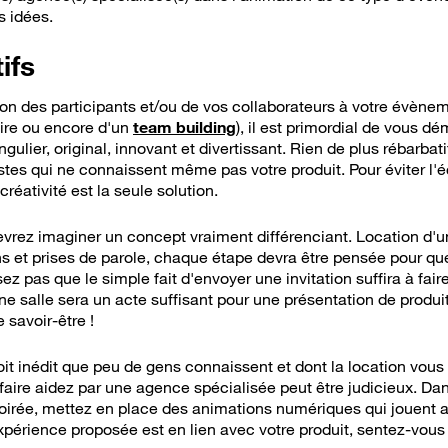
s idées.
ifs
tion des participants et/ou de vos collaborateurs à votre évènem
ire ou encore d'un
team building
), il est primordial de vous d
ingulier, original, innovant et divertissant. Rien de plus rébarb
istes qui ne connaissent même pas votre produit. Pour éviter l'
créativité est la seule solution.
vrez imaginer un concept vraiment différenciant. Location d'un 
ns et prises de parole, chaque étape devra être pensée pour qu
z pas que le simple fait d'envoyer une invitation suffira à fair
ne salle sera un acte suffisant pour une présentation de produit
 savoir-être !
roit inédit que peu de gens connaissent et dont la location vou
 faire aidez par une agence spécialisée peut être judicieux. Da
 soirée, mettez en place des animations numériques qui jouent 
xpérience proposée est en lien avec votre produit, sentez-vous 