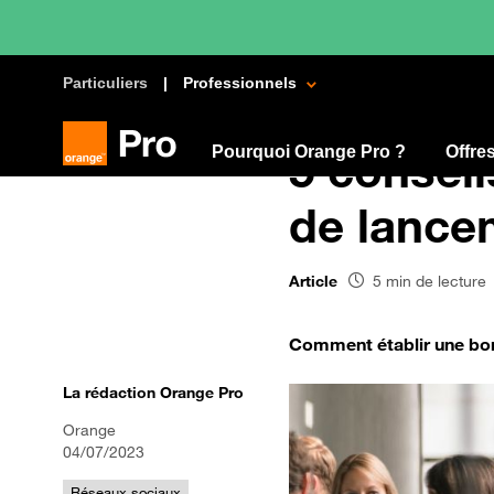
Particuliers
Professionnels
Pourquoi Orange Pro ?
5 consei
Offre
de lance
Article
5 min de lecture
Comment établir une bon
La rédaction Orange Pro
Orange
04/07/2023
Réseaux sociaux