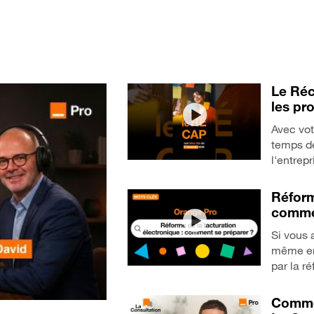
Le Réc
les pr
Avec vot
temps de
l'entrep
Réform
commen
Si vous 
même en 
par la r
Commen