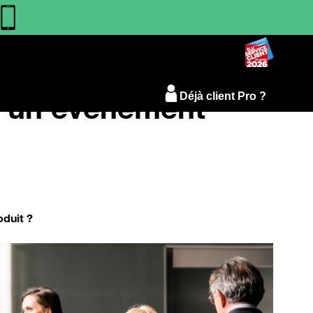
e un évènement
Déjà client Pro ?
oduit ?