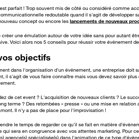
 est parfait ! Trop souvent mis de côté ou considéré comme ac
mmunicationnelle redoutable quand il s'agit de développer sa
n nouveau concept ou encore les
lancements de nouveaux prod
créer une émulation autour de votre idée sans pour autant êtr
ive. Voici alors nos 5 conseils pour réussir votre événement d
vos objectifs
ent dans l'organisation d'un événement, une entreprise doit savo
 il s'agit de vous faire connaître mais vous devez savoir plus e
nement.
ez de cet event ? L'acquisition de nouveaux clients ? Le suc
ng terme ? Des retombées « presse » ou une mise en relation a
mont. Il n'y a pas de place pour l'improvisation !
ndre le temps de regarder ce qu'il se fait en matière d'évènem
e qui sera en congruence avec vos attentes marketing. Pour ce 
rs) agence(s) spécialisée(s) dans l'animation de ce type d'évè