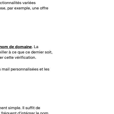
tionnalités variées
pose, par exemple, une offre
n nom de domaine
. La
iller à ce que ce dernier soit,
r cette vérification.
s mail personnalisées et les
t simple. Il suffit de
t fréquent d'intégrer le nom