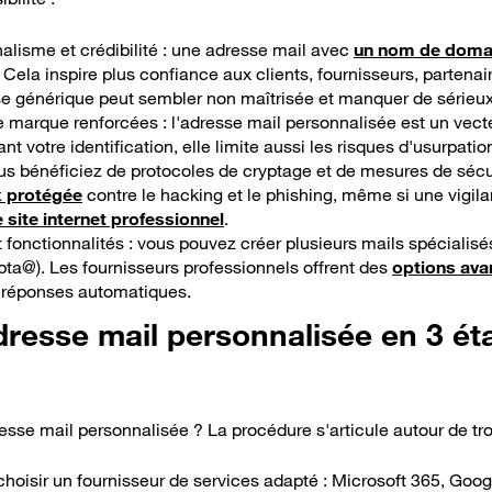
alisme et crédibilité : une adresse mail avec
un nom de doma
 Cela inspire plus confiance aux clients, fournisseurs, partenai
sse générique peut sembler non maîtrisée et manquer de sérieux
de marque renforcées : l'adresse mail personnalisée est un vect
ant votre identification, elle limite aussi les risques d'usurpation
ous bénéficiez de protocoles de cryptage et de mesures de sécu
 protégée
contre le hacking et le phishing, même si une vigil
 site internet professionnel
.
t fonctionnalités : vous pouvez créer plusieurs mails spécialisés
ta@). Les fournisseurs professionnels offrent des
options av
, réponses automatiques.
dresse mail personnalisée en 3 ét
se mail personnalisée ? La procédure s'articule autour de troi
 choisir un fournisseur de services adapté : Microsoft 365, G