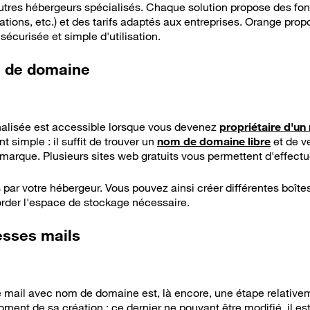
tres hébergeurs spécialisés. Chaque solution propose des fonc
rations, etc.) et des tarifs adaptés aux entreprises. Orange pro
écurisée et simple d'utilisation.
m de domaine
alisée est accessible lorsque vous devenez
propriétaire d'u
simple : il suffit de trouver un
nom de domaine libre
et de ve
e marque. Plusieurs sites web gratuits vous permettent d'effectue
 par votre hébergeur. Vous pouvez ainsi créer différentes boîte
order l'espace de stockage nécessaire.
resses mails
 mail avec nom de domaine est, là encore, une étape relativemen
oment de sa création : ce dernier ne pouvant être modifié, il es