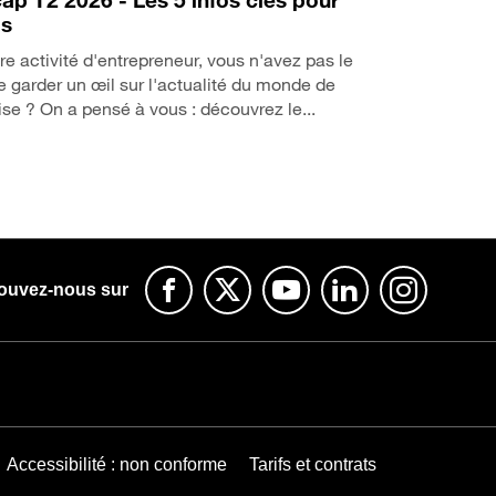
ap T2 2026 - Les 5 infos clés pour
os
re activité d'entrepreneur, vous n'avez pas le
 garder un œil sur l'actualité du monde de
rise ? On a pensé à vous : découvrez le...
ouvez-nous sur
Accessibilité : non conforme
Tarifs et contrats