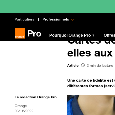
Particuliers
Professionnels
Pourquoi Orange Pro ?
Cartes de
Offre
elles aux
Article
2 min de lecture
Une carte de fidélité es
différentes formes (serv
La rédaction Orange Pro
Orange
06/12/2022