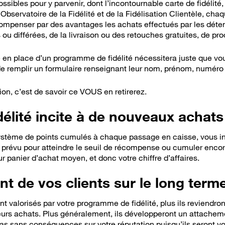
ossibles pour y parvenir, dont l’incontournable carte de fidélit
bservatoire de la Fidélité et de la Fidélisation Clientèle, ch
ompenser par des avantages les achats effectués par les détente
u différées, de la livraison ou des retouches gratuites, de produ
e en place d’un programme de fidélité nécessitera juste que v
de remplir un formulaire renseignant leur nom, prénom, numéro
ion, c’est de savoir ce VOUS en retirerez.
délité incite à de nouveaux achats
stème de points cumulés à chaque passage en caisse, vous inc
prévu pour atteindre le seuil de récompense ou cumuler encore
 panier d’achat moyen, et donc votre chiffre d’affaires.
 de vos clients sur le long term
nt valorisés par votre programme de fidélité, plus ils reviendront
eurs achats. Plus généralement, ils développeront un attachemen
pas sans conséquences sur votre réputation puisqu’ils seront 