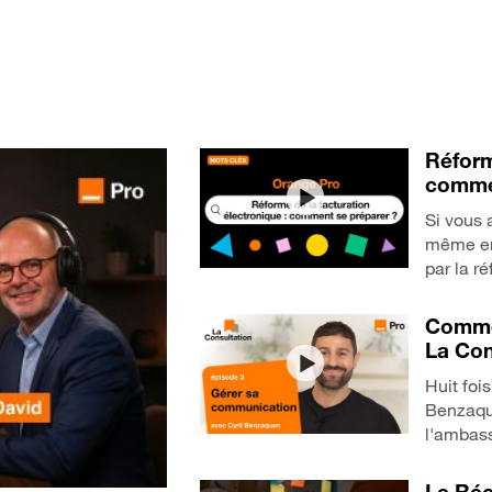
Réform
commen
Si vous 
même en 
par la r
Commen
La Con
Huit foi
Benzaqu
l'ambass