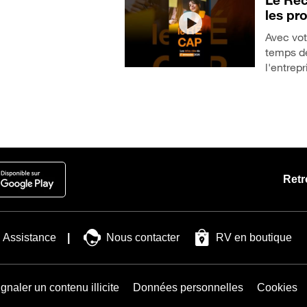
Le Réc
les pr
Avec vot
temps de
l'entrep
Retr
Assistance
Nous contacter
RV en boutique
gnaler un contenu illicite
Données personnelles
Cookies