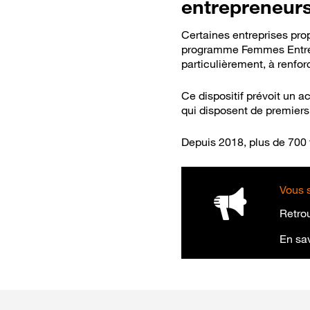
entrepreneur
Certaines entreprises pr
programme Femmes Entrepre
particulièrement, à renfo
Ce dispositif prévoit un 
Bon
qui disposent de premiers
Depuis 2018, plus de 700
Vous s
Retrou
En sav