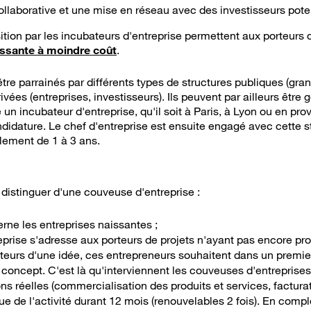
aborative et une mise en réseau avec des investisseurs poten
ition par les incubateurs d'entreprise permettent aux porteurs 
issante à moindre coût
.
re parrainés par différents types de structures publiques (gran
rivées (entreprises, investisseurs). Ils peuvent par ailleurs être
 un incubateur d'entreprise, qu'il soit à Paris, à Lyon ou en pro
didature. Le chef d'entreprise est ensuite engagé avec cette s
lement de 1 à 3 ans.
 distinguer d'une couveuse d'entreprise :
rne les entreprises naissantes ;
prise s'adresse aux porteurs de projets n'ayant pas encore pro
nteurs d'une idée, ces entrepreneurs souhaitent dans un premier 
ur concept. C'est là qu'interviennent les couveuses d'entreprises
ns réelles (commercialisation des produits et services, facturati
e de l'activité durant 12 mois (renouvelables 2 fois). En com