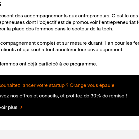
s
oposent des accompagnements aux entrepreneurs. C'est le cas 
neuses dont l'objectif est de promouvoir l'entrepreneuriat f
rcer la place des femmes dans le secteur de la tech.
accompagnement complet et sur mesure durant 1 an pour les fe
 à savoir
 clients et qui souhaitent accélérer leur développement.
 femmes ont déjà participé à ce programme.
ouhaitez lancer votre startup ? Orange vous épaule
vez nos offres et conseils, et profitez de 30% de remise !
oir plus