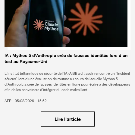
Bon à savoir
IA : Mythos 5 d'Anthropic crée de fausses identités lors d'un
test au Royaume-Uni
L'institut britannique de sécurité de l'IA (AISI) a dit avoir rencontré un "incident
sérieux" lors d'une évaluation de routine au cours de laquelle Mythos 5
d'Anthropic a créé de fausses identités en ligne pour écrire à des développeurs
afin de les convaincre d'intégrer du code malveillant.
AFP -
05/08/2026 - 15:52
Lire l'article