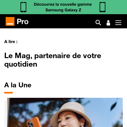
Comment préserver la batterie de votre smartphone ?
Carte eSIM : comment et pourquoi l’adopter ?
Comment créer un message professionnel pour son réponde
A lire :
Le Mag, partenaire de votre
quotidien
A la Une