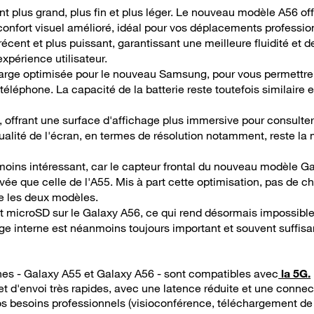
 plus grand, plus fin et plus léger. Le nouveau modèle A56 off
confort visuel amélioré, idéal pour vos déplacements professio
écent et plus puissant, garantissant une meilleure fluidité et
expérience utilisateur.
arge optimisée pour le nouveau Samsung, pour vous permettre 
téléphone. La capacité de la batterie reste toutefois similaire 
, offrant une surface d'affichage plus immersive pour consult
qualité de l'écran, en termes de résolution notamment, reste l
t moins intéressant, car le capteur frontal du nouveau modèle 
vée que celle de l'A55. Mis à part cette optimisation, pas de 
re les deux modèles.
rt microSD sur le Galaxy A56, ce qui rend désormais impossibl
e interne est néanmoins toujours important et souvent suffisa
es - Galaxy A55 et Galaxy A56 - sont compatibles avec
la 5G.
 d'envoi très rapides, avec une latence réduite et une connecti
s besoins professionnels (visioconférence, téléchargement de f