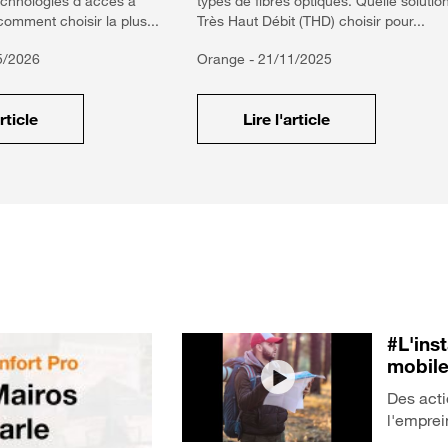
chnologies d'accès à
types de fibres optiques. Quelle solutio
comment choisir la plus...
Très Haut Débit (THD) choisir pour...
5/2026
Orange -
21/11/2025
article
Lire l'article
#L'ins
mobil
Des acti
l'emprei