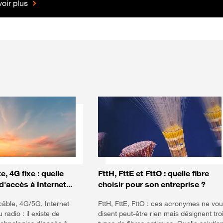
oir plus
 à savoir
te, 4G fixe : quelle
FttH, FttE et FttO : quelle fibre
'accès à Internet...
choisir pour son entreprise ?
câble, 4G/5G, Internet
FttH, FttE, FttO : ces acronymes ne vo
u radio : il existe de
disent peut-être rien mais désignent tro