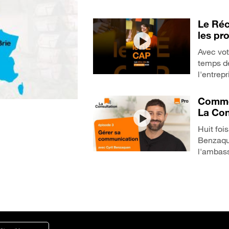
Le Réc
les pr
Avec vot
temps de
l'entrep
Commen
La Con
Huit foi
Benzaqu
l'ambass