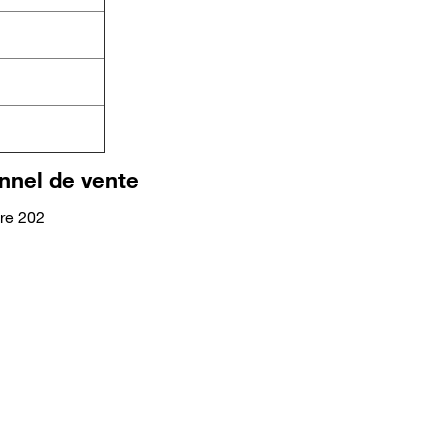
nnel de vente
ire 202
 à savoir