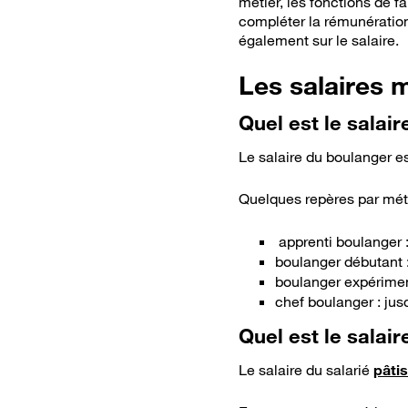
métier, les fonctions de f
compléter la rémunération 
également sur le salaire.
Les salaires 
Quel est le salai
Le salaire du boulanger e
Quelques repères par méti
apprenti boulanger :
boulanger débutant :
boulanger expérimen
chef boulanger : jus
Quel est le salai
Le salaire du salarié
pâtis