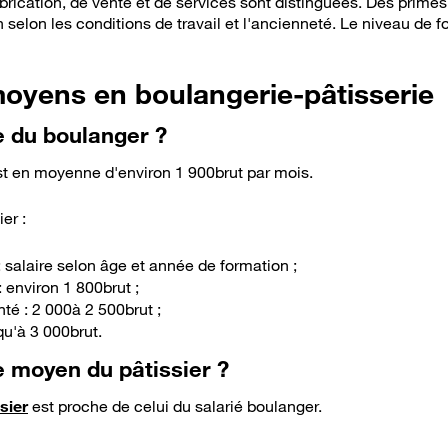
abrication, de vente et de services sont distinguées. Des prime
selon les conditions de travail et l'ancienneté. Le niveau de f
moyens en boulangerie-pâtisserie
re du boulanger ?
st en moyenne d'environ 1 900brut par mois.
er :
 salaire selon âge et année de formation ;
 environ 1 800brut ;
té : 2 000à 2 500brut ;
qu'à 3 000brut.
re moyen du pâtissier ?
sier
est proche de celui du salarié boulanger.