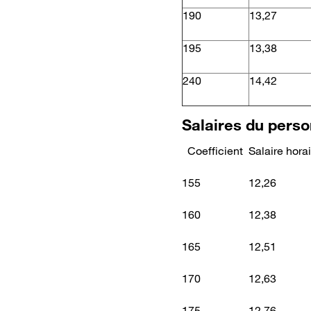
190
13,27
195
13,38
240
14,42
Salaires du perso
Coefficient
Salaire hora
Bon
155
12,26
160
12,38
165
12,51
170
12,63
175
12,76