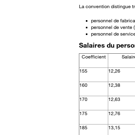
La convention distingue tr
personnel de fabrica
personnel de vente (
personnel de servic
Salaires du perso
Coefficient
Salair
155
12,26
160
12,38
Bon
170
12,63
175
12,76
185
13,15