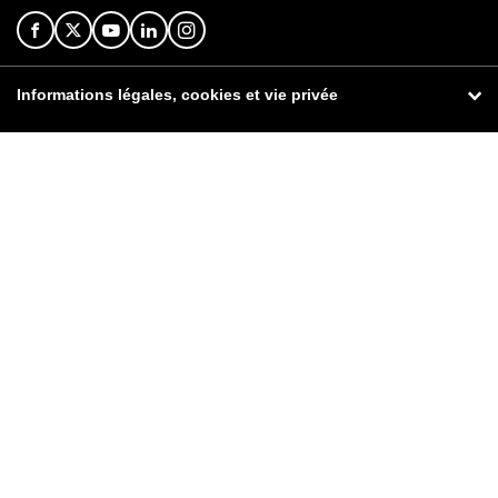
Informations légales, cookies et vie privée
© Orange 2026
Informations légales
Publicité
Signaler un contenu illicite
Données personnelles
Cookies
Accessibilité : non conforme
Tarifs et contrats