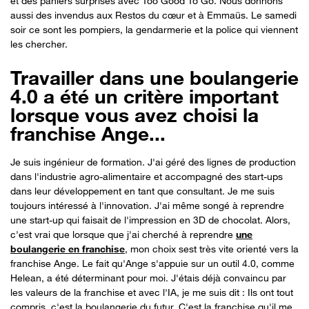
et des paniers surprises avec Too Good To Go. Nous donnons
aussi des invendus aux Restos du cœur et à Emmaüs. Le samedi
soir ce sont les pompiers, la gendarmerie et la police qui viennent
les chercher.
Travailler dans une boulangerie
4.0 a été un critère important
lorsque vous avez choisi la
franchise Ange...
Je suis ingénieur de formation. J'ai géré des lignes de production
dans l'industrie agro-alimentaire et accompagné des start-ups
dans leur développement en tant que consultant. Je me suis
toujours intéressé à l'innovation. J'ai même songé à reprendre
une start-up qui faisait de l'impression en 3D de chocolat. Alors,
c'est vrai que lorsque que j'ai cherché à reprendre
une
boulangerie en franchise
, mon choix sest très vite orienté vers la
franchise Ange. Le fait qu'Ange s'appuie sur un outil 4.0, comme
Helean, a été déterminant pour moi. J'étais déjà convaincu par
les valeurs de la franchise et avec l'IA, je me suis dit : Ils ont tout
compris, c'est la boulangerie du futur. C'est la franchise qu'il me